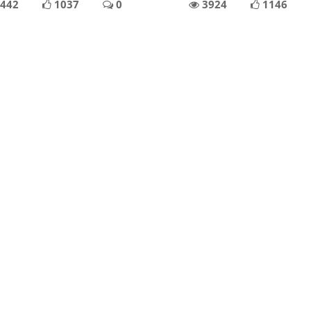
442
1037
0
3924
1146