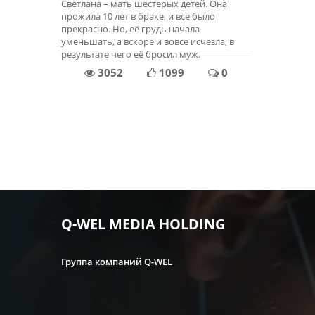
​Светлана – мать шестерых детей. Она
прожила 10 лет в браке, и все было
прекрасно. Но, её грудь начала
уменьшать, а вскоре и вовсе исчезла, в
результате чего её бросил муж.
3052
1099
0
Q-WEL MEDIA HOLDING
Группа компаний Q-WEL