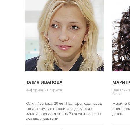
ЮЛИЯ ИВАНОВА
МАРИНА
Информация скрыта
Начальни
банке
Юлия Иванова, 20 лет. Полтора года назад
Марина К
в квартиру, где проживала девушка с
очень оди
мамой, ворвался пьяный сосед и нанёс 11
детей.
ножевых ранений