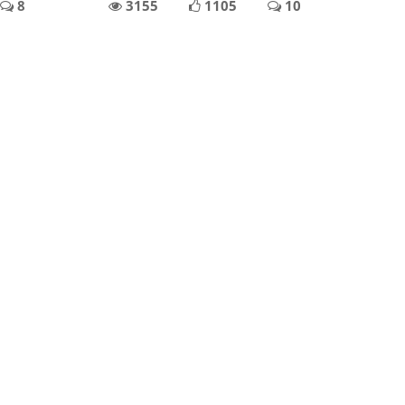
8
3155
1105
10