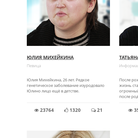
ЮЛИЯ МИХЕЙКИНА
ТАТЬЯН
Певица
Информац
Юлия Михейкина, 26 лет. Редкое
После ро
генетическое заболевание изуродовало
жизнь ст
Юлино лицо ещё в детстве.
огромный
после ро
23764
1320
21
3