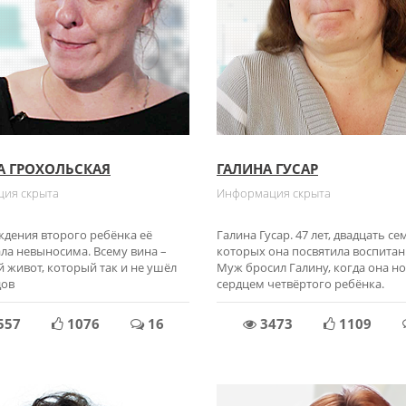
А ГРОХОЛЬСКАЯ
ГАЛИНА ГУСАР
ия скрыта
Информация скрыта
ждения второго ребёнка её
Галина Гусар. 47 лет, двадцать се
ала невыносима. Всему вина –
которых она посвятила воспитан
 живот, который так и не ушёл
Муж бросил Галину, когда она н
дов
сердцем четвёртого ребёнка.
557
1076
16
3473
1109