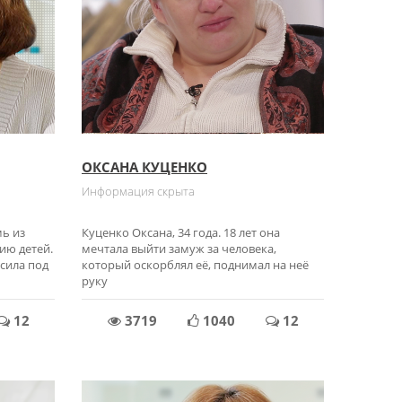
ОКСАНА КУЦЕНКО
Информация скрыта
мь из
Куценко Оксана, 34 года. 18 лет она
ию детей.
мечтала выйти замуж за человека,
осила под
который оскорблял её, поднимал на неё
руку
12
3719
1040
12