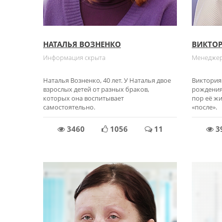
НАТАЛЬЯ ВОЗНЕНКО
ВИКТОР
Информация скрыта
Менеджер
Наталья Возненко, 40 лет. У Наталья двое
Виктория 
взрослых детей от разных браков,
рождения 
которых она воспитывает
пор её жи
самостоятельно.
«после».
3460
1056
11
3