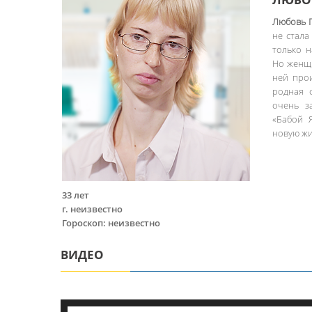
Любовь 
не стала
только 
Но женщи
ней про
родная 
очень з
«Бабой 
новую жи
33 лет
г. неизвестно
Гороскоп: неизвестно
ВИДЕО