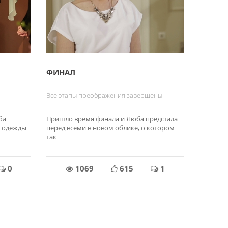
ФИНАЛ
Все этапы преображения завершены
ба
Пришло время финала и Люба предстала
е одежды
перед всеми в новом облике, о котором
так
0
1069
615
1