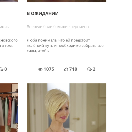
В ОЖИДАНИИ
омочь
Впереди были большие перемены
хновского
Люба понимала, что ей предстоит
 в том,
нелёгкий путь и необходимо собрать все
силы, чтобы
0
1075
718
2