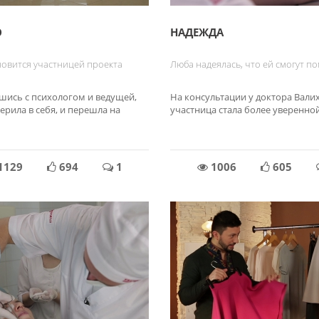
О
НАДЕЖДА
новится участницей проекта
Люба надеялась, что ей смогут п
ись с психологом и ведущей,
На консультации у доктора Вали
рила в себя, и перешла на
участница стала более уверенной
1129
694
1
1006
605