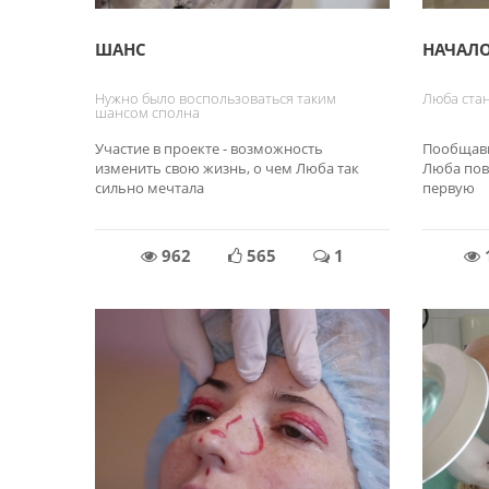
ШАНС
НАЧАЛ
Нужно было воспользоваться таким
Люба ста
шансом сполна
Участие в проекте - возможность
Пообщавш
изменить свою жизнь, о чем Люба так
Люба пове
сильно мечтала
первую
962
565
1