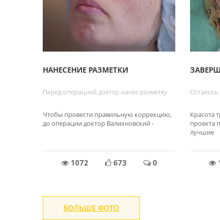
НАНЕСЕНИЕ РАЗМЕТКИ
ЗАВЕР
Перед операцией доктор нанес разметку
Осталось
Чтобы провести правильную коррекцию,
Красота т
до операции доктор Валихновский -
проекта п
лучшие
1072
673
0
БОЛЬШЕ ФОТО