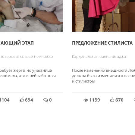
ШАЮЩИЙ ЭТАП
ПРЕДЛОЖЕНИЕ СТИЛИСТА
 потерпеть совсем немножко
Кардинальная смена имиджа
ребует жертв, но участница
После изменений внешности Лю
онимала, что о ней заботятся
должна была измениться в план
и стилистом
1104
694
0
1139
670