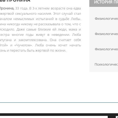
ИСТОРИЯ П
Пронина,
33 года. В 3-х летнем возрасте она едва
 жертвой сексуального насилия. Этот случай стал
Физиологиче
началом немыслимых испытаний в судьбе Любы.
на никогда никому не рассказывала о том, что с
исходило. Даже самые близкие ей люди, мама и
Физиологиче
сестра многие годы живут в неведении. Люба
апугана и закомплексована. Она считает себя
Ягой» и «Чучелом». Люба очень хочет начать
Физиологиче
знь и перестать быть жертвой по жизни.
Психологичес