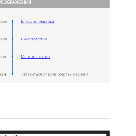
РЕОБРАЖЕНИЯ
ские
Блефаропластика
ские
Ринопластика
ские
Ментопластика
кие
Избавиться от роли жертвы насилия