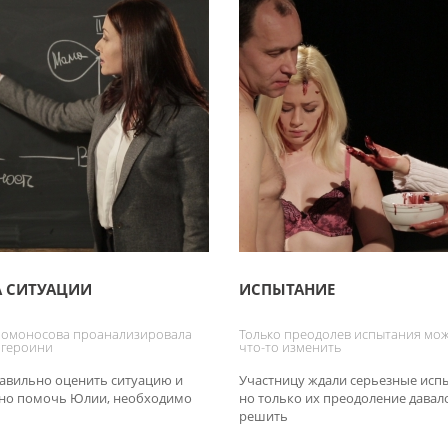
А СИТУАЦИИ
ИСПЫТАНИЕ
Ломоносова проанализировала
Только преодолев испытания мо
 героини
что-то изменить
авильно оценить ситуацию и
Участницу ждали серьезные исп
но помочь Юлии, необходимо
но только их преодоление давал
решить