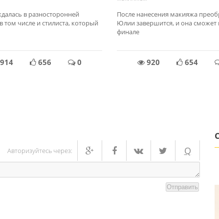
далась в разносторонней
После нанесения макияжа прео
 том числе и стилиста, который
Юлии завершится, и она сможет 
финале
914
656
0
920
654
Q
Авторизуйтесь через:
Отправить