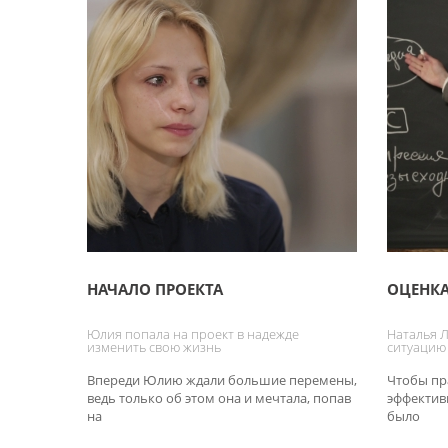
НАЧАЛО ПРОЕКТА
ОЦЕНК
Юлия попала на проект в надежде
Наталья 
изменить свою жизнь
ситуацию
Впереди Юлию ждали большие перемены,
Чтобы пр
ведь только об этом она и мечтала, попав
эффектив
на
было