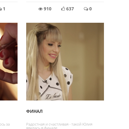
1
910
637
0
ФИНАЛ
ось за
Радостная и счастливая - такой Юлия
явилась в финале