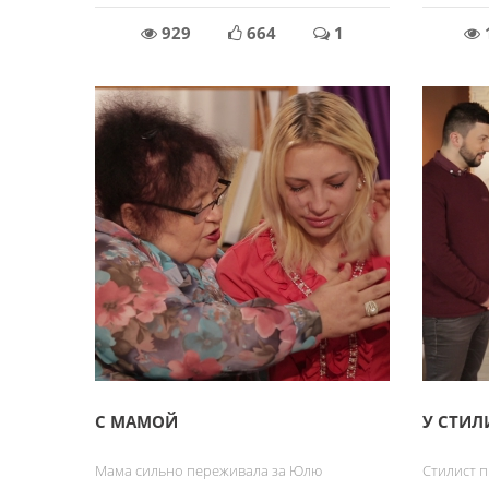
929
664
1
С МАМОЙ
У СТИЛ
Мама сильно переживала за Юлю
Стилист 