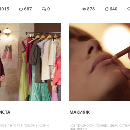
1015
687
0
878
640
ИСТА
МАКИЯЖ
проекта готов помочь Юлии
Все трудности позади, дело остал
макияжем