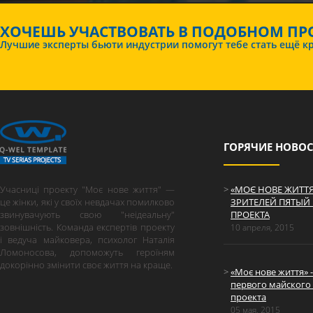
ХОЧЕШЬ УЧАСТВОВАТЬ В ПОДОБНОМ ПРО
Лучшие эксперты бьюти индустрии помогут тебе стать ещё кра
ГОРЯЧИЕ НОВО
Учасниці проекту "Моє нове життя" —
«МОЄ НОВЕ ЖИТТЯ
це жінки, які у своїх невдачах помилково
ЗРИТЕЛЕЙ ПЯТЫЙ
звинувачують свою "неідеальну"
ПРОЕКТА
зовнішність. Команда експертів проекту
10 апреля, 2015
і ведуча майковера, психолог Наталія
Ломоносова, допоможуть героїням
докорінно змінити своє життя на краще.
«Моє нове життя» 
первого майского
проекта
05 мая, 2015