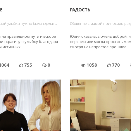
Е
РАДОСТЬ
вой улыбки нужно было сделать
Общение с мамой приносило рад
 на правильном пути и вскоре
Юлия оказалась очень доброй, и
чит красивую улыбку благодаря
перспективе могла простить мам
 истинных ...
смотря на непростое прошлое
1064
755
0
1058
770