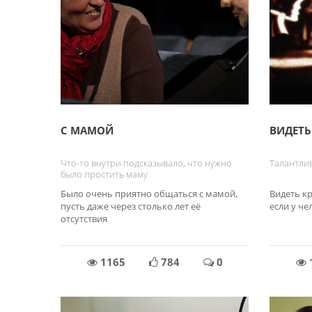
С МАМОЙ
ВИДЕТЬ
Что-то внутри подсказывало, что нужно
Талантлив
было простить маму
Было очень приятно общаться с мамой,
Видеть кр
пусть даже через столько лет её
если у ч
отсутствия
1165
784
0