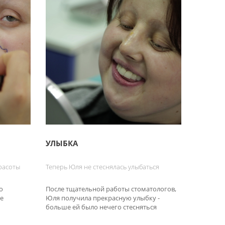
УЛЫБКА
расоты
Теперь Юля не стеснялась улыбаться
о
После тщательной работы стоматологов,
е
Юля получила прекрасную улыбку -
больше ей было нечего стесняться