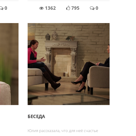
0
1362
795
0
БЕСЕДА
Юлия рассказала, что для неё счастье