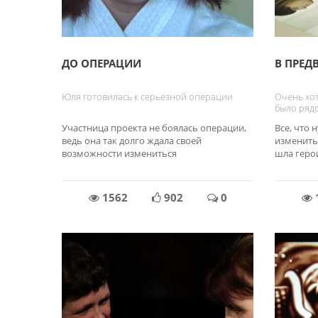
ДО ОПЕРАЦИИ
В ПРЕД
Юля готовилась к серьезной операции
Очень хот
было ряд
Участница проекта не боялась операции,
Все, что 
ведь она так долго ждала своей
изменитьс
возможности измениться
шла геро
1562
902
0