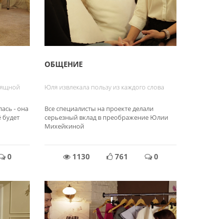
ОБЩЕНИЕ
зящной
Юля извлекала пользу из каждого слова
ась - она
Все специалисты на проекте делали
ё будет
серьезный вклад в преображение Юлии
Михейкиной
0
1130
761
0