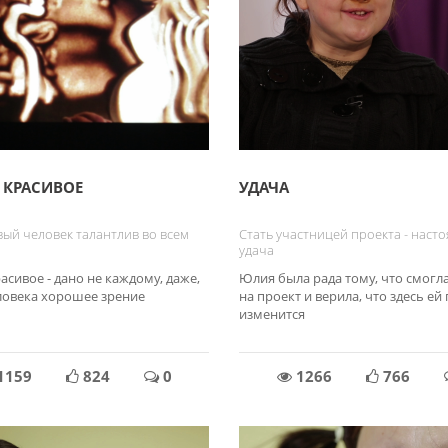
 КРАСИВОЕ
УДАЧА
ый человек талантлив во всем
Стать участницей проекта - наст
удача
асивое - дано не каждому, даже,
Юлия была рада тому, что смогл
еловека хорошее зрение
на проект и верила, что здесь ей
изменится
1159
824
0
1266
766