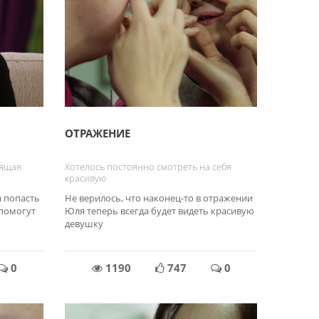
ОТРАЖЕНИЕ
оящая
Хотелось постоянно смотреть на себя
красивую
а попасть
Не верилось, что наконец-то в отражении
 помогут
Юля теперь всегда будет видеть красивую
девушку
0
1190
747
0