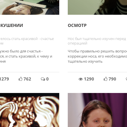
ВКУШЕНИИ
ОСМОТР
елось стать красивой - счастье
Нос был тщательно изучен перед
ом
операцией
нужно было для счастья -
Чтобы правильно решить вопро
я, и стать красивой, к чему и
коррекции носа, его необходим
иня
тщательно изучить
1279
762
0
1290
790