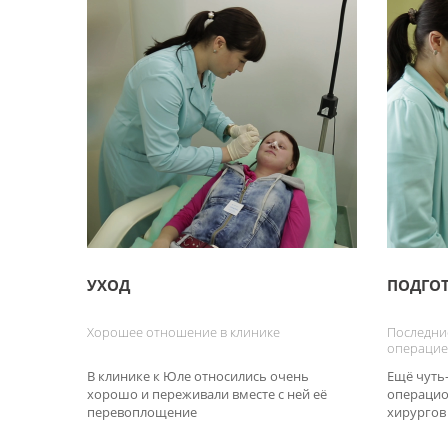
УХОД
ПОДГО
Хорошее отношение в клинике
Последни
операци
В клинике к Юле относились очень
Ещё чуть-
хорошо и переживали вместе с ней её
операцио
перевоплощение
хирургов 