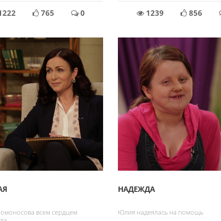
1222
765
0
1239
856
АЯ
НАДЕЖДА
Ломоносова всем сердцем
Юлия надеялась на помощь
ла