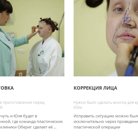
ТОВКА
КОРРЕКЦИЯ ЛИЦА
е приготовления перед
Нужно было сделать многое для к
ей
Юли
чуть и Юля будет в
Исправить ситуацию можно был
нной, где команда пластических
исключительно через проведени
клиники Обериг сделает её ...
пластической операции