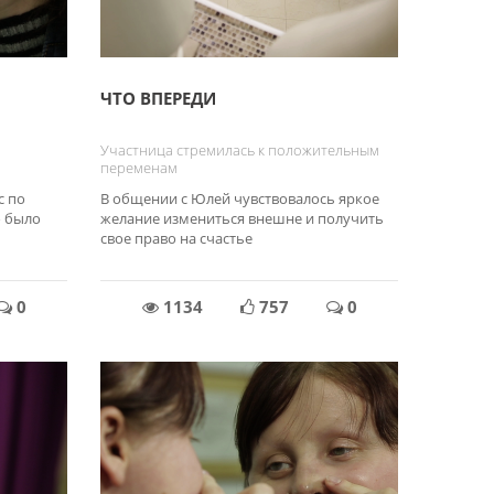
ЧТО ВПЕРЕДИ
Участница стремилась к положительным
переменам
с по
В общении с Юлей чувствовалось яркое
о было
желание измениться внешне и получить
свое право на счастье
0
1134
757
0