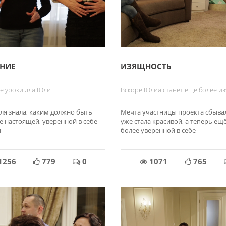
НИЕ
ИЗЯЩНОСТЬ
е уроки для Юли
Вскоре Юлия станет ещё более и
ля знала, каким должно быть
Мечта участницы проекта сбывал
е настоящей, уверенной в себе
уже стала красивой, а теперь ещ
ы
более уверенной в себе
1256
779
0
1071
765