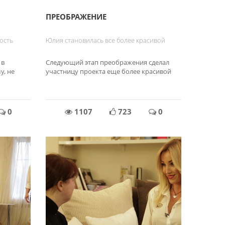
ПРЕОБРАЖЕНИЕ
ость
Юлия становилась все более красивой
 в
Следующий этап преображения сделал
у, не
участницу проекта еще более красивой
0
1107
723
0