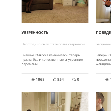
УВЕРЕННОСТЬ
ПОВЕДЕ
Необходимо было стать более уверенной
Бесценны
Внешне Юля уже изменилась, теперь
Теперь Ю
нужны были качественные внутренние
поведени
перемены
женщин
1068
854
0