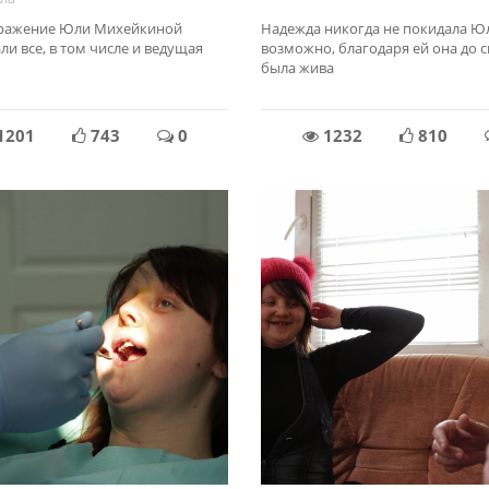
ражение Юли Михейкиной
Надежда никогда не покидала Ю
и все, в том числе и ведущая
возможно, благодаря ей она до с
была жива
1201
743
0
1232
810