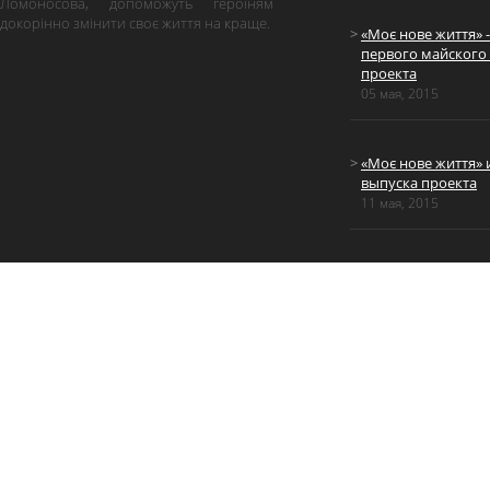
Ломоносова, допоможуть героїням
докорінно змінити своє життя на краще.
«Моє нове життя» 
первого майского
проекта
05 мая, 2015
«Моє нове життя» 
выпуска проекта
11 мая, 2015