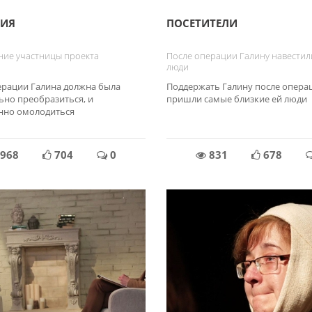
ЦИЯ
ПОСЕТИТЕЛИ
ие участницы проекта
После операции Галину навести
люди
ерации Галина должна была
Поддержать Галину после опера
ьно преобразиться, и
пришли самые близкие ей люди
нно омолодиться
968
704
0
831
678