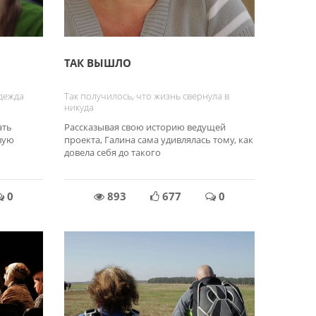
ТАК ВЫШЛО
адежда
Так получилось, что жизнь свернула в
никуда
ать
Рассказывая свою историю ведущей
вую
проекта, Галина сама удивлялась тому, как
довела себя до такого
0
893
677
0