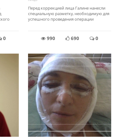
а
Перед коррекцией лица Галине нанесли
д
специальную разметку, необходимую для
ского
успешного проведения операции
0
990
690
0