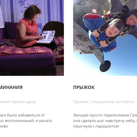
МИНАНИЯ
ПРЫЖОК
ания терзали душу
Прыжок с парашютом состоялся
мо было избавиться от
Эмоции просто переполняли Гали
ых воспоминаний, и начать
она сделала шаг навстречу небу, 
ново
прыгнула с парашютом