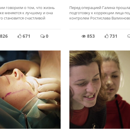
ии говорили о том, что жизнь
Перед операцией Галина прошл
же меняется к лучшему и она
подготовку к коррекции лица по
то становится счастливой
контролем Ростислава Валихнов
826
671
0
853
731