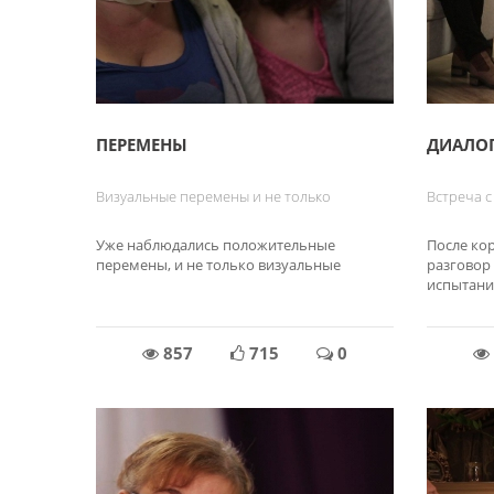
ПЕРЕМЕНЫ
ДИАЛО
Визуальные перемены и не только
Встреча 
Уже наблюдались положительные
После ко
перемены, и не только визуальные
разговор 
испытани
857
715
0