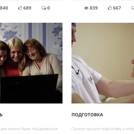
840
689
0
839
667
Ь
ПОДГОТОВКА
у уже можно было порадоваться
Галина прошла подготовку к опе