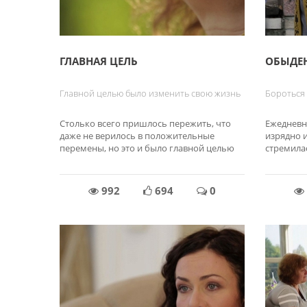
ГЛАВНАЯ ЦЕЛЬ
ОБЫДЕ
Главной целью было изменить свою жизнь
Бороться 
Столько всего пришлось пережить, что
Ежедневн
даже не верилось в положительные
изрядно 
перемены, но это и было главной целью
стремила
992
694
0