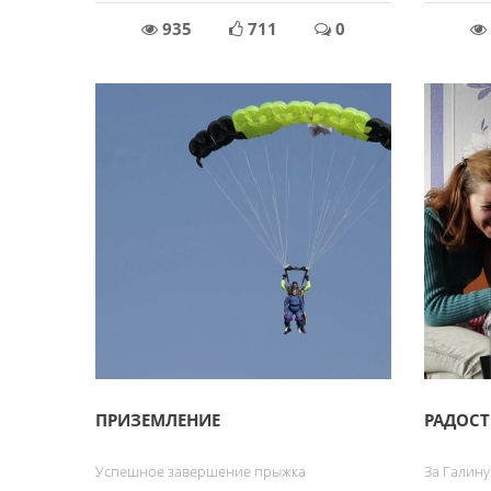
935
711
0
ПРИЗЕМЛЕНИЕ
РАДОСТ
Успешное завершение прыжка
За Галин