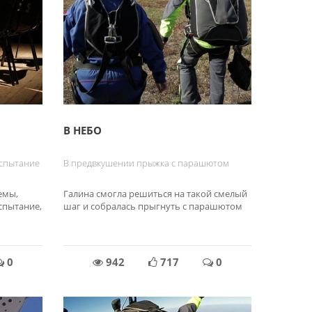
В НЕБО
испытание
В предвкушении прыжка с парашютом
емы,
Галина смогла решиться на такой смелый
спытание,
шаг и собралась прыгнуть с парашютом
0
942
717
0