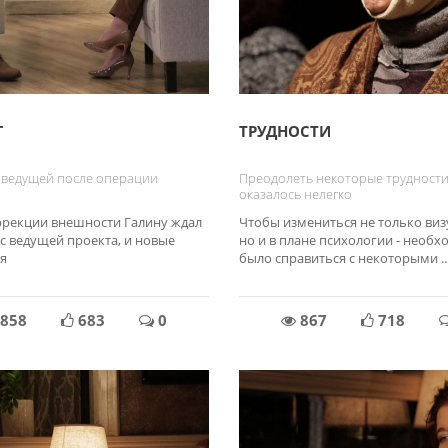
Г
ТРУДНОСТИ
с ведущей после операции
Преодолеть некоторые трудност
оказалось нелегко
ррекции внешности Галину ждал
Чтобы измениться не только виз
с ведущей проекта, и новые
но и в плане психологии - необ
я
было справиться с некоторыми ..
858
683
0
867
718