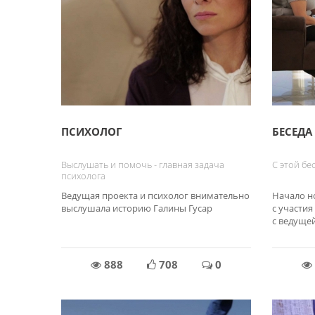
ПСИХОЛОГ
БЕСЕДА
Выслушать и помочь - главная задача
С этой бе
психолога
Ведущая проекта и психолог внимательно
Начало н
выслушала историю Галины Гусар
с участия
с ведуще
888
708
0