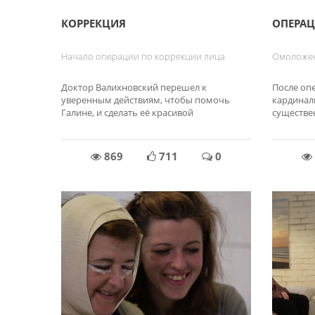
КОРРЕКЦИЯ
ОПЕРА
Начало операции по коррекции лица
Омоложен
Доктор Валихновский перешел к
После оп
уверенным действиям, чтобы помочь
кардинал
Галине, и сделать её красивой
существе
869
711
0