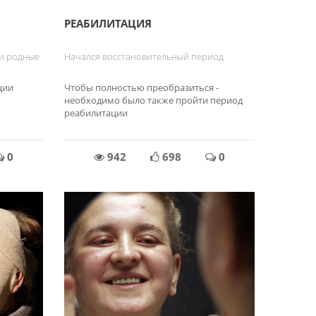
РЕАБИЛИТАЦИЯ
ли родные
Начался восстановительный период
ции
Чтобы полностью преобразиться -
необходимо было также пройти период
реабилитации
0
942
698
0