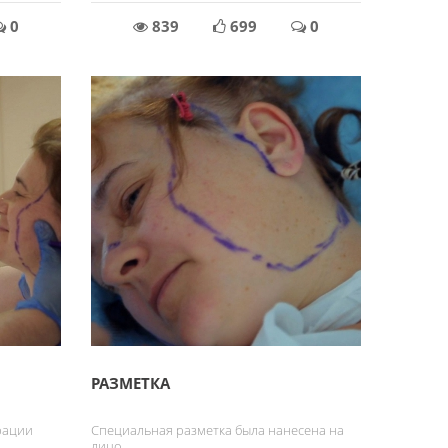
0
839
699
0
РАЗМЕТКА
рации
Специальная разметка была нанесена на
лицо