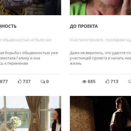
ННОСТЬ
ДО ПРОЕКТА
с обыденностью не было сил
Участие в проекте - последняя н
ая борьба с обыденностью уже
Даже не верилось, что удастся ст
измотала Галину и она
участницей проекта и начать но
сь к переменам
жизнь
877
737
0
885
713