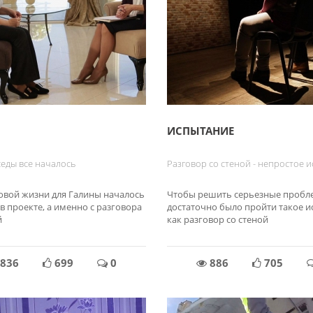
ИСПЫТАНИЕ
седы все началось
Разговор со стеной - непростое 
овой жизни для Галины началось
Чтобы решить серьезные пробл
 в проекте, а именно с разговора
достаточно было пройти такое и
й
как разговор со стеной
836
699
0
886
705