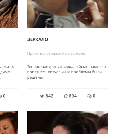
ЗЕРКАЛО
и
Приятное отражение в зеркале
уально,
Теперь смотреть в зеркало было намного
ходимо
приятнее - визуальные проблемы были
.
решены
0
842
694
0