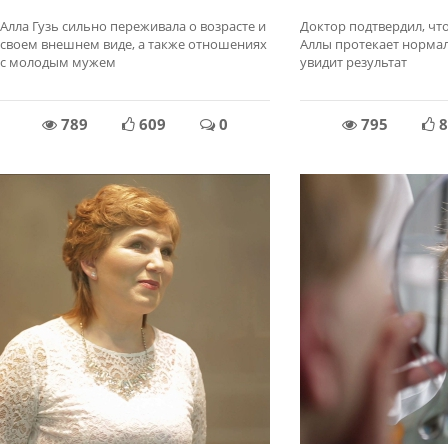
Алла Гузь сильно переживала о возрасте и
Доктор подтвердил, чт
своем внешнем виде, а также отношениях
Аллы протекает нормал
с молодым мужем
увидит результат
789
609
0
795
8