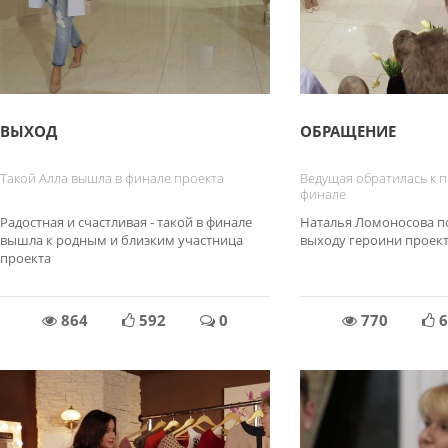
ВЫХОД
ОБРАЩЕНИЕ
Такой Алла вышла в финале проекта
Ведущая обратилась к 
финале
Радостная и счастливая - такой в финале
Наталья Ломоносова по
вышла к родным и близким участница
выходу героини проект
проекта
864
592
0
770
6