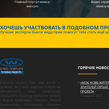
Главный портал
www.q-
Видео серве
wel.com
www.q-we
ХОЧЕШЬ УЧАСТВОВАТЬ В ПОДОБНОМ ПРО
Лучшие эксперты бьюти индустрии помогут тебе стать ещё кра
ГОРЯЧИЕ НОВО
Учасниці проекту "Моє нове життя" —
«МОЄ НОВЕ ЖИТТЯ
це жінки, які у своїх невдачах помилково
ЗРИТЕЛЕЙ ПЯТЫЙ
звинувачують свою "неідеальну"
ПРОЕКТА
зовнішність. Команда експертів проекту
10 апреля, 2015
і ведуча майковера, психолог Наталія
Ломоносова, допоможуть героїням
докорінно змінити своє життя на краще.