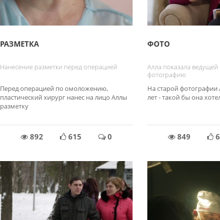
РАЗМЕТКА
ФОТО
Нанесение разметки перед операцией
Алла показала ведущей
фотографию
Перед операцией по омоложению,
На старой фотографии 
пластический хирург нанес на лицо Аллы
лет - такой бы она хоте
разметку
892
615
0
849
6