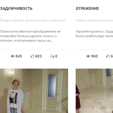
ЗАДУМЧИВОСТЬ
ОТРАЖЕНИЕ
Теперь героиня думала только о хорошем
Новое отражение не мо
Такое качественное преображение не
Героиня проекта с труд
позволяло больше думать только о
была крайне рада так
плохом, и наталкивало лишь на ...
845
603
0
960
6