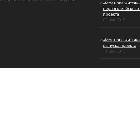
«Моє нове життя» 
первого майского
проекта
05 мая, 2015
«Моє нове життя» 
выпуска проекта
11 мая, 2015