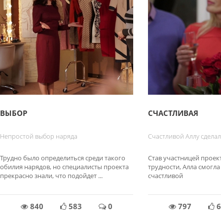
ВЫБОР
СЧАСТЛИВАЯ
Непростой выбор наряда
Счастливой Аллу сделал
Трудно было определиться среди такого
Став участницей проект
обилия нарядов, но специалисты проекта
трудности, Алла смогла
прекрасно знали, что подойдет ...
счастливой
840
583
0
797
6