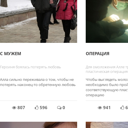
С МУЖЕМ
ОПЕРАЦИЯ
Героиня боялась потерять любовь
Для омоложения Алле т
пластическая операция
Алла сильно переживала о том, чтобы не
Чтобы выглядеть молож
потерять наконец-то обретенную любовь
необходимо было про
соответствующую плас
операцию
807
596
0
941
6